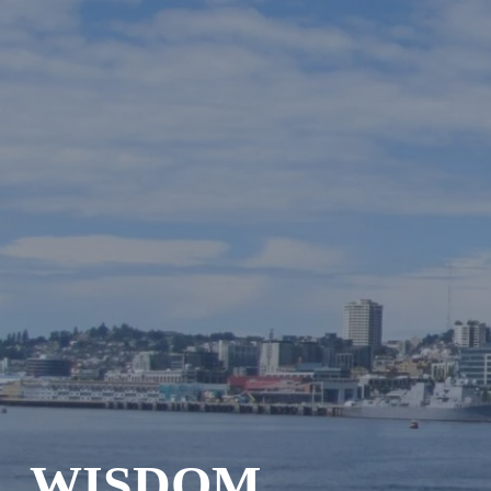
Skip
CRAIG STELLPFLUG
CRAIGSTELLPFLUG.COM
to
content
WISDOM